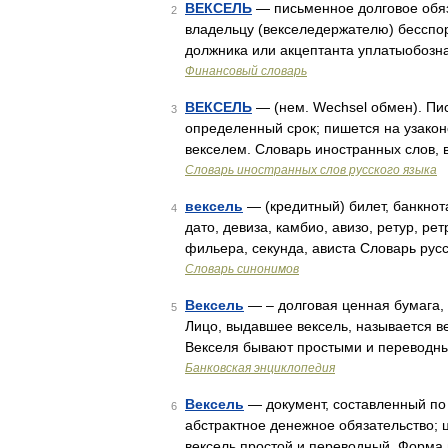
ВЕКСЕЛЬ
— письменное долговое обяз
2
владельцу (векселедержателю) бесспор
должника или акцептанта уплатыобоз
Финансовый словарь
ВЕКСЕЛЬ
— (нем. Wechsel обмен). Пис
3
определенный срок; пишется на узаконе
векселем. Словарь иностранных слов, 
Словарь иностранных слов русского языка
вексель
— (кредитный) билет, банкнота
4
дато, девиза, камбио, авизо, ретур, рет
фильера, секунда, ависта Словарь рус
Словарь синонимов
Вексель
— – долговая ценная бумага,
5
Лицо, выдавшее вексель, называется 
Векселя бывают простыми и переводны
Банковская энциклопедия
Вексель
— документ, составленный по
6
абстрактное денежное обязательство; 
вексель простой и переводный. Форма 