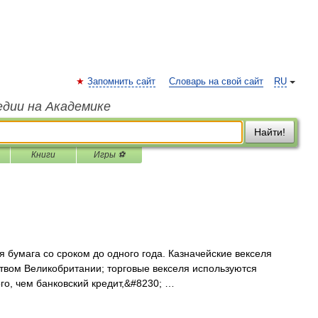
Запомнить сайт
Словарь на свой сайт
RU
едии на Академике
Найти!
Книги
Игры ⚽
я бумага со сроком до одного года. Казначейские векселя
ьством Великобритании; торговые векселя используются
о, чем банковский кредит,&#8230; …