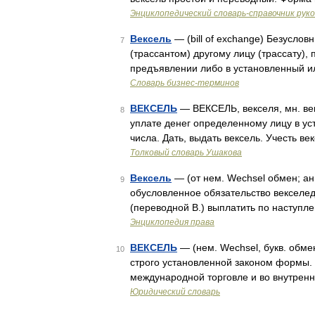
Энциклопедический словарь-справочник рук
Вексель
— (bill of exchange) Безусло
7
(трассантом) другому лицу (трассату)
предъявлении либо в установленный 
Словарь бизнес-терминов
ВЕКСЕЛЬ
— ВЕКСЕЛЬ, векселя, мн. век
8
уплате денег определенному лицу в уст
числа. Дать, выдать вексель. Учесть в
Толковый словарь Ушакова
Вексель
— (от нем. Wechsel обмен; анг
9
обусловленное обязательство векселеда
(переводной В.) выплатить по наступл
Энциклопедия права
ВЕКСЕЛЬ
— (нем. Wechsel, букв. обме
10
строго установленной законом формы.
международной торговле и во внутрен
Юридический словарь