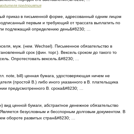
оводителя предприятия
вный приказ в письменной форме, адресованный одним лицом
, подписанный первым и требующий от трассата выплатить по
или подлежащий определению день&#8230; …
селя, муж. (нем. Wechsel). Письменное обязательство в
ановленный срок (фин. торг.). Вексель сроком до такого то
ексель. Опротестовать вексель.&#8230; …
л. note, bill) ценная бумага, удостоверяющая ничем не
теля (простой В.) либо иного указанного в В. плательщика
ении предусмотренного В. срока&#8230; …
н) вид ценной бумаги, абстрактное денежное обязательство
 Является безусловным и бесспорным долговым документом. В
нем обороте развитых стран&#8230; …