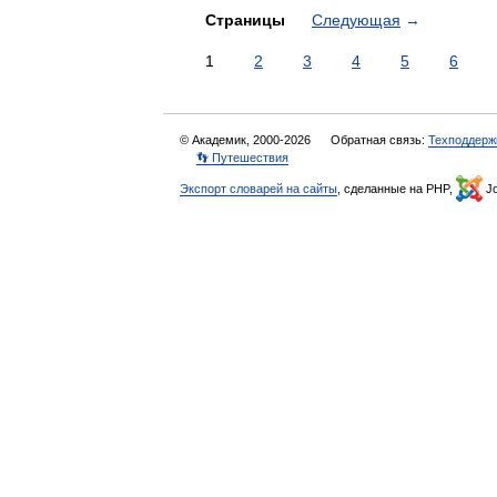
Страницы
Следующая
→
1
2
3
4
5
6
© Академик, 2000-2026
Обратная связь:
Техподдерж
👣 Путешествия
Экспорт словарей на сайты
, сделанные на PHP,
Jo