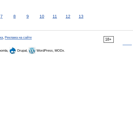
7
8
9
10
11
12
13
ка
,
Реклама на сайте
18+
omla,
Drupal,
WordPress, MODx.