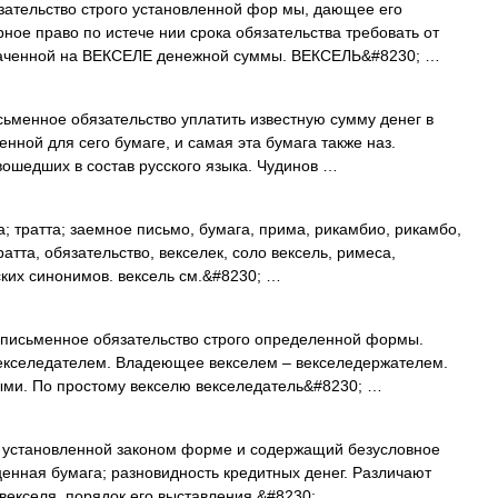
ательство строго установленной фор мы, дающее его
ное право по истече нии срока обязательства требовать от
наченной на ВЕКСЕЛЕ денежной суммы. ВЕКСЕЛЬ&#8230; …
ьменное обязательство уплатить известную сумму денег в
нной для сего бумаге, и самая эта бумага также наз.
вошедших в состав русского языка. Чудинов …
; тратта; заемное письмо, бумага, прима, рикамбио, рикамбо,
ратта, обязательство, векселек, соло вексель, римеса,
ских синонимов. вексель см.&#8230; …
 письменное обязательство строго определенной формы.
векселедателем. Владеющее векселем – векселедержателем.
ми. По простому векселю векселедатель&#8230; …
 установленной законом форме и содержащий безусловное
ценная бумага; разновидность кредитных денег. Различают
векселя, порядок его выставления,&#8230; …